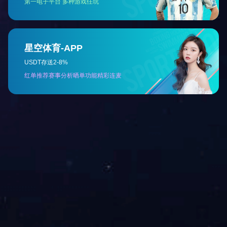
seo标签
弱电系统建设及智能化系统
米兰（中国）
解决方案
弱电系统建设及智能化系统
信息安全整体解决方案
安全云解
决方案
安全无线网络建设方案
智能化机房建设及动环监测
分
支组网及移动办公
米兰官方站app网站
新闻资讯
公司新闻
行业新闻
工程案例
国内案例
国外案例
关于我们
公司简介
企业文化
荣誉资质
发展历程
合作品牌
联系我们
米兰官方站app网站
服务热线：