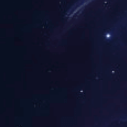
联系我们
您现在的位置：
米兰（中国）
>
客服中心
>
联系我们
联系我们
全部分类

