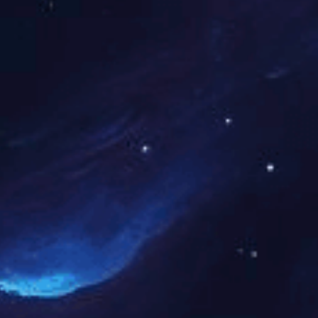
米兰官方站app网站
服务热线：
020-87566596
地址：
广州市萝岗区科学城科学大道绿地中央广场E栋2716室