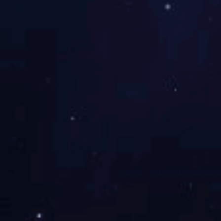
*
留言内容：
姓名：
性别：
男
女
手机：
电话：
传真：
邮箱：
*
验证码：
地址：
邮编：