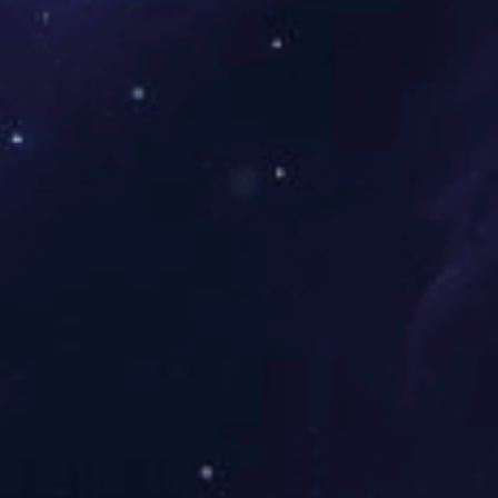
留言应用名称：
客户留言
描述：