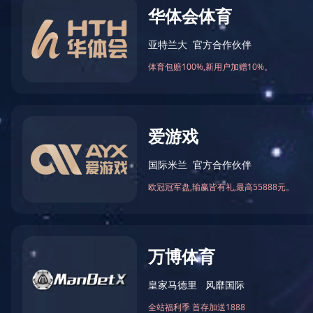
分支组网及移动办公
米兰官方站app网站
新闻资讯

新闻资讯
进一步了解

公司新闻
行业新闻
工程案例

工程案例
进一步了解
