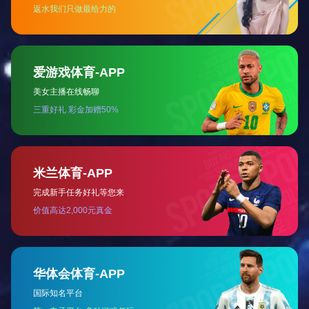
解决方案
您现在的位置：
米兰（中国）
/
关于BOSS
/
安全云解决方案
解决方案
全部分类

