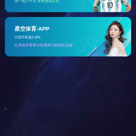
安全云解决方案
分类：
解决方案
发布时间：
2022-07-29 15:49:45
访问量：
0
概要:
概要:
详情
风险与挑战
云计算安全解决方案