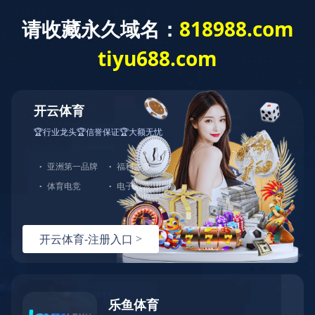
米兰（中国）
解决方案

解决方案
进一步了解

弱电系统建设及智能化系统
信息安全整体解决方案
安全云解决方案
安全无线网络建设方案
智能化机房建设及动环监测